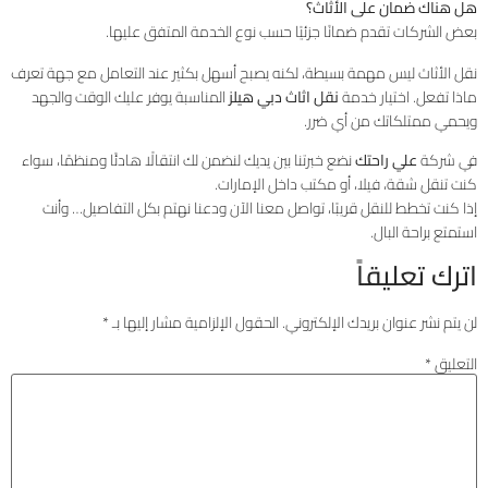
هل هناك ضمان على الأثاث؟
بعض الشركات تقدم ضمانًا جزئيًا حسب نوع الخدمة المتفق عليها.
نقل الأثاث ليس مهمة بسيطة، لكنه يصبح أسهل بكثير عند التعامل مع جهة تعرف
ماذا تفعل. اختيار خدمة
نقل اثاث دبي هيلز
المناسبة يوفر عليك الوقت والجهد
ويحمي ممتلكاتك من أي ضرر.
في شركة
علي راحتك
نضع خبرتنا بين يديك لنضمن لك انتقالًا هادئًا ومنظمًا، سواء
كنت تنقل شقة، فيلا، أو مكتب داخل الإمارات.
إذا كنت تخطط للنقل قريبًا، تواصل معنا الآن ودعنا نهتم بكل التفاصيل… وأنت
استمتع براحة البال.
اترك تعليقاً
لن يتم نشر عنوان بريدك الإلكتروني.
الحقول الإلزامية مشار إليها بـ
*
التعليق
*