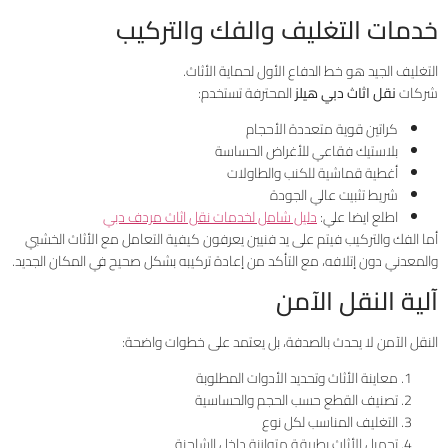
خدمات التغليف والفك والتركيب
التغليف الجيد هو خط الدفاع الأول لحماية الأثاث.
شركات
نقل اثاث دبي هيلز
المحترفة تستخدم:
كراتين قوية متعددة الأحجام
بلاستيك فقاعي للأغراض الحساسة
أغطية قماشية للكنب والطاولات
شريط تثبيت عالي الجودة
اطلع ايضا علي:
دليل شامل لخدمات نقل اثاث مردف دبي
أما الفك والتركيب فيتم على يد فنيين يعرفون كيفية التعامل مع الأثاث الخشبي
والمعدني دون إتلافه، مع التأكد من إعادة تركيبه بشكل صحيح في المكان الجديد.
آلية النقل الآمن
النقل الآمن لا يحدث بالصدفة، بل يعتمد على خطوات واضحة:
معاينة الأثاث وتحديد الأدوات المطلوبة
تصنيف القطع حسب الحجم والحساسية
التغليف المناسب لكل نوع
تحميل الأثاث بطريقة متوازنة داخل الشاحنة