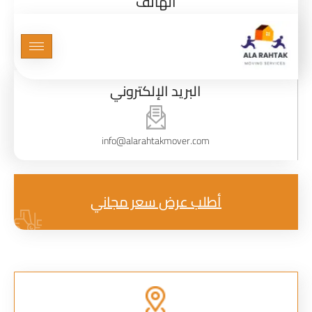
الهاتف
0971564430741+
تواصل معنا
البريد الإلكتروني
info@alarahtakmover.com
أطلب عرض سعر مجاني