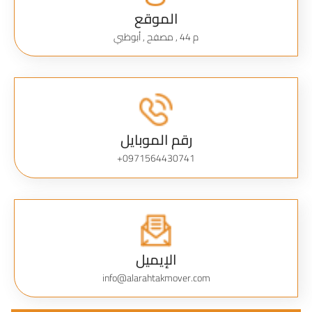
الموقع
م 44 , مصفح , أبوظبي
رقم الموبايل
0971564430741+
الإيميل
info@alarahtakmover.com