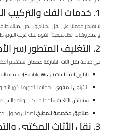
1. خدمات الفك والتركيب الاحترافية
لا تقتصر خدمتنا على نقل الصناديق. نحن نمتلك طاقماً
والمفروشات الكلاسيكية). نقوم بفك غرف النوم، طاو
2. التغليف المتطور (سر الأمان)
في خدمة
نقل اثاث الشارقة عجمان
، نستخدم أفضل
نايلون الفقاعات (Bubble Wrap):
لحماية القط
الكرتون المقوى:
لحماية الأجهزة الكهربائية 
ستريتش التغليف:
لحماية الكنب والمجالس من ال
صناديق مخصصة للمطبخ:
لضمان وصول أدوات
3. نقل الأثاث المكتبي والتجاري