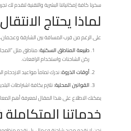
سخرنا كافة إمكانياتنا البشرية والتقنية لنقدم لك تج
لماذا يحتاج الانتق
على الرغم من قرب المسافة بين الشارقة وعجمان، إل
طبيعة المناطق السكنية:
مناطق مثل “المجاز”
ركن الشاحنات واستخدام الرافعات.
أوقات الذروة:
ندرك تماماً مواعيد الازدحام ا
القوانين المحلية:
نلتزم بكافة اشتراطات البلد
يمكنك الاطلاع على هذا المقال لمعرفة أهم المعايي
خدماتنا المتكاملة 
نحن لا نقدم مجرد شاحنة وعمال، بل نقدم منظوم