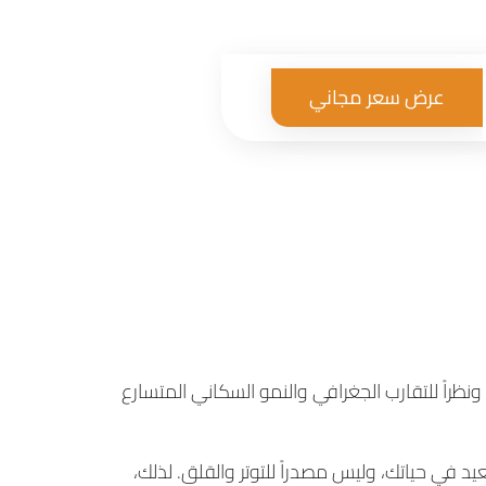
عرض سعر مجاني
يل شامل
ى راحتك”
ونظراً للتقارب الجغرافي والنمو السكاني المتسارع
د في حياتك، وليس مصدراً للتوتر والقلق. لذلك،