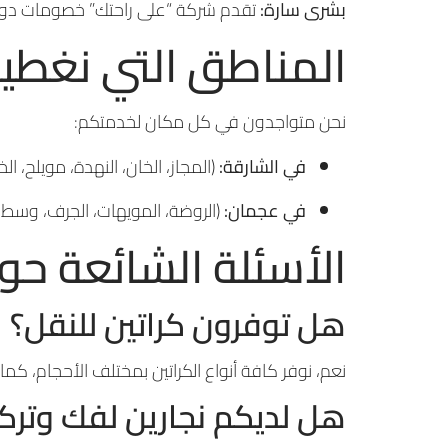
بشرى سارة:
تقدم شركة “على راحتك” خصومات دورية تصل إلى 20% للعملاء الجدد، مع ضمان تقديم أرخص سعر مقا
المناطق التي نغطي
نحن متواجدون في كل مكان لخدمتكم:
في الشارقة:
(المجاز، الخان، النهدة، مويلح، ال
في عجمان:
(الروضة، المويهات، الجرف، وسط ا
الأسئلة الشائعة حو
هل توفرون كراتين للنقل؟
نعم، نوفر كافة أنواع الكراتين بمختلف الأحجام، كم
هل لديكم نجارين لفك وتركي