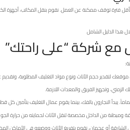
قل فترة توقف ممكنة عن العمل. نقوم بنقل المكاتب، أجهزة الكمب
ل هذا الدليل الشامل
 مع شركة “على راحتك”
ة:
رة موقعك لتقدير حجم الأثاث ونوع مواد التغليف المطلوبة، وتقد
الزمني، وتجهيز الفريق والمعدات اللازمة.
ماً. يبدأ النجارون بالفك، بينما يقوم عمال التغليف بتأمين كل قطع
ومبطنة من الداخل مخصصة لنقل الأثاث لحمايته من حرارة الجو و
الشارقة أو عجمان، نقوم بتفريغ الأثاث ووضعه في الأماكن المخصص