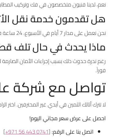
نعم، لدينا فنيون متخصصون في فك وتركيب المطابخ 
هل تقدمون خدمة نقل الأث
نحن نعمل على مدار 7 أيام في الأسبوع، 24 ساعة في اليوم. يمكننا جدولة عملية النقل في أي وقت يناسبك، حتى في أيام العطلات الرسمية.
ماذا يحدث في حال تلف قطعة
رغم ندرة حدوث ذلك بسبب إجراءات الأمان الصارمة لدي
فوراً.
تواصل مع شركة على 
لا تترك أثاثك الثمين في أيدي غير المحترفين. اختر الرا
احصل على عرض سعر مجاني اليوم!
اتصل بنا على الرقم:
[
+971 56 443 0741
]