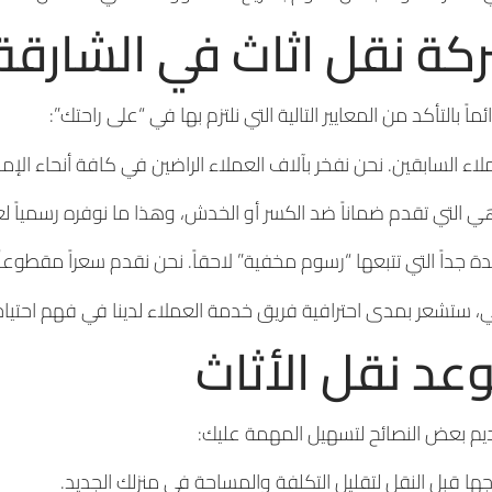
كة نقل اثاث في الشارق
ماً بالتأكد من المعايير التالية التي نلتزم بها في “على راحتك”:
ء السابقين. نحن نفخر بآلاف العملاء الراضين في كافة أنحاء الإما
 التي تقدم ضماناً ضد الكسر أو الخدش، وهذا ما نوفره رسمياً لعم
دة جداً التي تتبعها “رسوم مخفية” لاحقاً. نحن نقدم سعراً مقطوع
 ستشعر بمدى احترافية فريق خدمة العملاء لدينا في فهم احتياج
عد نقل الأثاث
ديم بعض النصائح لتسهيل المهمة عليك:
جها قبل النقل لتقليل التكلفة والمساحة في منزلك الجديد.