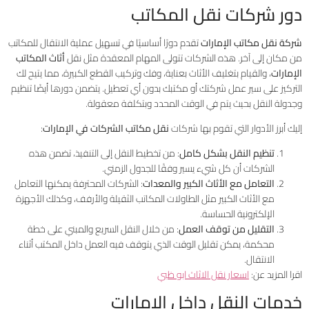
دور شركات نقل المكاتب
شركة نقل مكاتب الإمارات
تقدم دورًا أساسيًا في تسهيل عملية الانتقال للمكاتب
من مكان إلى آخر. هذه الشركات تتولى المهام المعقدة مثل نقل
أثاث المكاتب
الإمارات
، والقيام بتغليف الأثاث بعناية، وفك وتركيب القطع الكبيرة، مما يتيح لك
التركيز على سير عمل شركتك أو مكتبك بدون أي تعطيل. يتضمن دورها أيضًا تنظيم
وجدولة النقل بحيث يتم في الوقت المحدد وبتكلفة معقولة.
إليك أبرز الأدوار التي تقوم بها شركات
نقل مكاتب الشركات في الإمارات
:
تنظيم النقل بشكل كامل
: من تخطيط النقل إلى التنفيذ، تضمن هذه
الشركات أن كل شيء يسير وفقًا للجدول الزمني.
التعامل مع الأثاث الكبير والمعدات
: الشركات المحترفة يمكنها التعامل
مع الأثاث الكبير مثل الطاولات المكاتب الثقيلة والأرفف، وكذلك الأجهزة
الإلكترونية الحساسة.
التقليل من توقف العمل
: من خلال النقل السريع والمبني على خطة
محكمة، يمكن تقليل الوقت الذي يتوقف فيه العمل داخل المكتب أثناء
الانتقال.
اقرا المزيد عن:
اسعار نقل الاثاث ابو ظبي
خدمات النقل داخل الإمارات