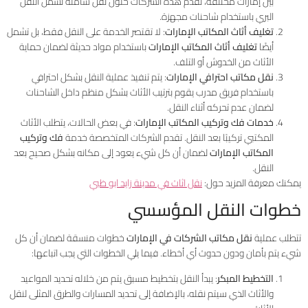
بين إمارات مختلفة، تقدم هذه الشركات حلول نقل شاملة تشمل النقل
البري باستخدام شاحنات مجهزة.
تغليف أثاث المكاتب الإمارات
: لا تقتصر الخدمة على النقل فقط، بل تشمل
أيضًا
تغليف أثاث المكاتب الإمارات
باستخدام مواد حديثة لضمان حماية
الأثاث من الخدوش أو التلف.
نقل مكاتب احترافي الإمارات
: يتم تنفيذ عملية النقل بشكل احترافي
باستخدام فريق مدرب يقوم بترتيب الأثاث بشكل منظم داخل الشاحنات
لضمان عدم تحركه أثناء النقل.
خدمات فك وتركيب المكاتب الإمارات
: في بعض الحالات، يتطلب الأثاث
المكتبي تركيبًا بعد النقل. تقدم الشركات المتخصصة خدمة
فك وتركيب
المكاتب الإمارات
لضمان أن كل شيء يعود إلى مكانه بشكل صحيح بعد
النقل.
يمكنك معرفة المزيد حول:
نقل اثاث في مدينة زايد ابو ظبي
خطوات النقل المؤسسي
تتطلب عملية
نقل مكاتب الشركات في الإمارات
خطوات منسقة لضمان أن كل
شيء يتم بأمان ودون حدوث أي أخطاء. فيما يلي الخطوات التي يجب اتباعها:
التخطيط المبكر
: يبدأ النقل بتخطيط مسبق يتم من خلاله تحديد المواعيد
والأثاث الذي سيتم نقله، بالإضافة إلى تحديد المسارات والطرق المثلى لنقل