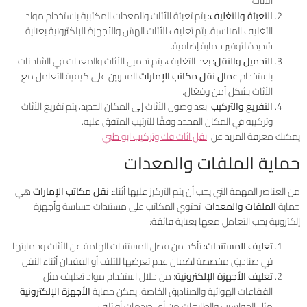
الأثاث.
التعبئة والتغليف
: يتم تعبئة الأثاث والمعدات المكتبية باستخدام مواد
التغليف المناسبة. يتم تغليف الأثاث الهش والأجهزة الإلكترونية بعناية
شديدة لتوفير حماية إضافية.
التحميل والنقل
: بعد التغليف، يتم تحميل الأثاث والمعدات في الشاحنات
باستخدام
عمال نقل مكاتب الإمارات
المدربين على كيفية التعامل مع
الأثاث بشكل آمن وفعّال.
التفريغ والتركيب
: بعد وصول الأثاث إلى المكان الجديد، يتم تفريغ الأثاث
وتركيبه في المكان المحدد وفقًا للترتيب المتفق عليه.
يمكنك معرفة المزيد عن:
نقل اثاث فك وتركيب ابو ظبي
حماية الملفات والمعدات
من العناصر المهمة التي يجب أن يتم التركيز عليها أثناء
نقل مكاتب الإمارات
هي
حماية
الملفات والمعدات
. تحتوي المكاتب على مستندات حساسة وأجهزة
إلكترونية يجب التعامل معها بعناية فائقة:
تغليف المستندات
: تأكد من فصل المستندات الهامة عن الأثاث وحمايتها
في صناديق مخصصة لضمان عدم تعرضها للتلف أو الفقدان أثناء النقل.
تغليف الأجهزة الإلكترونية
: من خلال استخدام مواد تغليف مثل
الفقاعات الهوائية والصناديق الخاصة، يمكن حماية
الأجهزة الإلكترونية
مثل الحواسيب والطابعات من أي صدمات أو تلف.