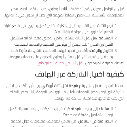
قبل أن تتواصل مع أي رقم شركة نقل أثاث أبوظبي، يجب أن تكون لديك بعض
المعلومات الأساسية. إليك بعض النقاط المهمة التي يجب أن تكون على دراية بها:
نوع الأثاث
: هل الأثاث يحتاج إلى تغليف خاص؟ هل يحتوي على قطع قابلة
للكسر أو تحتوي على مواد قابلة للتلف؟
المسافة
: هل نقل الأثاث سيكون داخل أبوظبي فقط، أم أنه سيشمل
النقل بين المدن؟ هذا يمكن أن يؤثر على التكلفة والخدمة المقدمة.
التاريخ والوقت
: تأكد من تحديد الوقت المناسب للنقل، خاصةً إذا كنت
بحاجة إلى رقم سائق نقل عفش أبوظبي للحصول على خدمات سريعة.
يمكنك معرفة المزيد حول:
نقل اثاث في مدينة زايد ابو ظبي
كيفية اختيار الشركة عبر الهاتف
عندما تقوم بالاتصال على
رقم شركة نقل أثاث أبوظبي
، يجب أن تتأكد من اختيار
الشركة التي توفر أفضل الخدمات بأعلى مستوى من الجودة. إليك بعض النقاط
التي يجب مراعاتها عند اختيار الشركة عبر الهاتف:
الاستماع إلى ردود الشركة
: كيف تجيب الشركة على استفساراتك؟ هل
توفر لك تفاصيل دقيقة وواضحة؟
الاحترافية في التعامل
: هل يعرض الموظف معلومات حول الخدمة