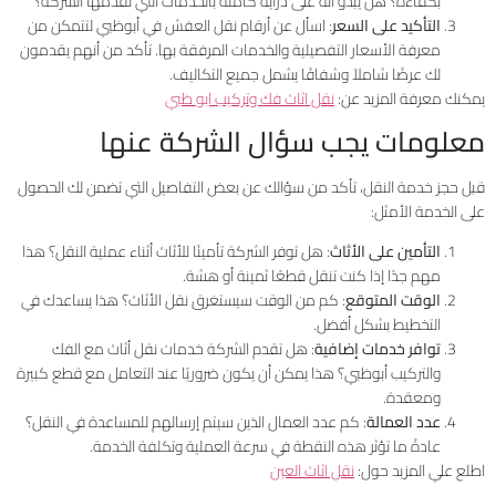
بكفاءة؟ هل يبدو أنه على دراية كاملة بالخدمات التي تقدمها الشركة؟
التأكيد على السعر
: اسأل عن أرقام نقل العفش في أبوظبي لتتمكن من
معرفة الأسعار التفصيلية والخدمات المرفقة بها. تأكد من أنهم يقدمون
لك عرضًا شاملاً وشفافًا يشمل جميع التكاليف.
يمكنك معرفة المزيد عن:
نقل اثاث فك وتركيب ابو ظبي
معلومات يجب سؤال الشركة عنها
قبل حجز خدمة النقل، تأكد من سؤالك عن بعض التفاصيل التي تضمن لك الحصول
على الخدمة الأمثل:
التأمين على الأثاث
: هل توفر الشركة تأمينًا للأثاث أثناء عملية النقل؟ هذا
مهم جدًا إذا كنت تنقل قطعًا ثمينة أو هشة.
الوقت المتوقع
: كم من الوقت سيستغرق نقل الأثاث؟ هذا يساعدك في
التخطيط بشكل أفضل.
توافر خدمات إضافية
: هل تقدم الشركة خدمات نقل أثاث مع الفك
والتركيب أبوظبي؟ هذا يمكن أن يكون ضروريًا عند التعامل مع قطع كبيرة
ومعقدة.
عدد العمالة
: كم عدد العمال الذين سيتم إرسالهم للمساعدة في النقل؟
عادةً ما تؤثر هذه النقطة في سرعة العملية وتكلفة الخدمة.
اطلع علي المزيد حول:
نقل اثاث العين