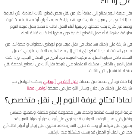
على راحتك
نقل غرفة النوم يحتاج إلى عناية أكثر من نقل بعض قطع الأثاث العادية، لأن الغرفة
غالبًا تحتوي على سرير، دولاب، تسريحة، مرايا، كومود، أدراج، أرفف، قواعد خشبية،
ومسامير كثيرة يجب حفظها وترتيبها أثناء النقل. لذلك لا ننصح بنقل غرفة النوم
بطريقة عشوائية أو حمل القطع الكبيرة دون فكها إذا كانت قابلة للفك.
في شركة على راحتك نساعدك في نقل غرف نوم ابوظبي بخطوات واضحة تبدأ من
فحص الغرفة، تحديد القطع التي تحتاج إلى فك، تغليف الخشب والزجاج، تحميل
القطع داخل سيارة النقل، ثم تركيب الغرفة مرة أخرى في المكان الجديد. وإذا كنت
تنقل المنزل بالكامل، يمكنك الاعتماد على شركة نقل أثاث في أبوظبي لخدمة نقل
متكاملة تشمل باقي الأثاث.
إذا كنت تريد أي خدمة من خدمات
نقل أثاث في أبوظبي
يمكنك التواصل مع
شركة علي راحتك من خلال وسائل التواصل في صفحة
تواصل معنا
لماذا تحتاج غرفة النوم إلى نقل متخصص؟
غرفة النوم ليست قطعة واحدة. هي مجموعة قطع متصلة، وبعضها حساس
وثقيل في نفس الوقت. الدولاب قد يحتوي على أبواب جرار أو مرايا. السرير قد
يحتوي على قواعد أو وحدات تخزين. التسريحة قد تحتوي على زجاج أو أدراج. لذلك أي
خطأ في الفك أو الحمل قد يسبب مشكلة عند التركيب.