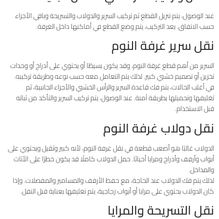
عند الوصول، يتم تنزيل القطع ثم تركيب السرير والدولاب والتسريحة وباقي الأجزاء
حسب الاتفاق. بعد التركيب، يتم وضع القطع في أماكنها داخل الغرفة.
نقل سرير غرفة النوم
السرير من أهم قطع غرفة النوم، وقد يكون بسيطًا أو يحتوي على أدراج أو وحدات
تخزين أو تصميم خشبي كبير. لذلك يتم التعامل معه حسب نوعه وطريقة تركيبه.
في أغلب الحالات، يتم فك قاعدة السرير والرأس الخشبي والأجزاء الجانبية، ثم
تغليفها وتحميلها بطريقة آمنة. عند الوصول، يتم تركيب السرير والتأكد من ثباته
قبل الاستخدام.
نقل دولاب غرفة النوم
الدولاب غالبًا هو أصعب قطعة في نقل غرفة النوم، لأنه كبير وثقيل ويحتوي على
أبواب وأرفف وأدراج ومرايا أحيانًا. حمل الدولاب كاملًا قد يكون خطرًا على الأثاث
والمداخل.
لذلك يتم فك الدولاب عند الحاجة، مع حفظ الأرفف والمسامير والمفصلات. وإذا
كان الدولاب يحتوي على مرايا أو أبواب زجاجية، يتم تغليفها بعناية قبل النقل.
نقل التسريحة والمرايا