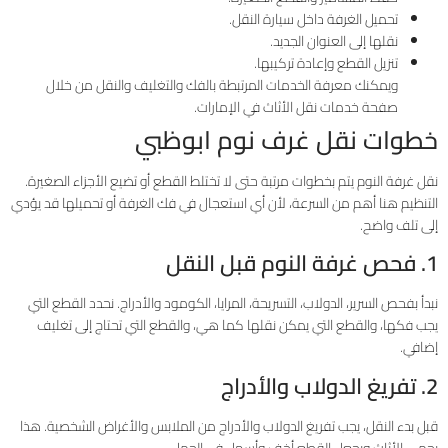
تحميل الغرفة داخل سيارة النقل.
نقلها إلى العنوان الجديد.
تنزيل القطع وإعادة تركيبها.
ويمكنك معرفة الخدمات المرتبطة بالفك والتغليف والنقل من خلال
صفحة خدمات نقل الأثاث في الإمارات.
خطوات نقل غرف نوم ابوظبي
نقل غرفة النوم يتم بخطوات مرتبة حتى لا تختلط القطع أو تضيع الأجزاء الصغيرة.
التنظيم هنا أهم من السرعة، لأن أي استعجال في فك الغرفة أو تحميلها قد يؤدي
إلى تلف واضح.
1. فحص غرفة النوم قبل النقل
نبدأ بفحص السرير، الدولاب، التسريحة، المرايا، الكومود والأدراج. نحدد القطع التي
يجب فكها، والقطع التي يمكن نقلها كما هي، والقطع التي تحتاج إلى تغليف
إضافي.
2. تفريغ الدولاب والأدراج
قبل بدء النقل، يجب تفريغ الدولاب والأدراج من الملابس والأغراض الشخصية. هذا
يحمي الأثاث ويجعل القطع أخف وأسهل في الحمل.