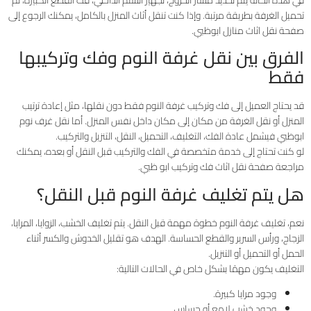
تحميل الغرفة بطريقة مرتبة. وإذا كنت تنقل أثاث المنزل بالكامل، يمكنك الرجوع إلى
صفحة نقل اثاث منازل ابوظبي.
الفرق بين نقل غرفة النوم وفك وتركيبها
فقط
قد يحتاج العميل إلى فك وتركيب غرفة النوم فقط دون نقلها، مثل إعادة ترتيب
المنزل أو نقل الغرفة من مكان إلى مكان داخل نفس المنزل. أما نقل غرف نوم
ابوظبي فيشمل عادة الفك، التغليف، التحميل، النقل، التنزيل والتركيب.
لو كنت تحتاج إلى خدمة متخصصة في الفك والتركيب قبل النقل أو بعده، يمكنك
مراجعة صفحة نقل اثاث فك وتركيب ابو ظبي.
هل يتم تغليف غرفة النوم قبل النقل؟
نعم، تغليف غرفة النوم خطوة مهمة قبل النقل. يتم تغليف الخشب، الزوايا، المرايا،
الزجاج، ورأس السرير والقطع الحساسة. الهدف هو تقليل الخدوش والكسر أثناء
الحمل أو التحميل أو التنزيل.
التغليف يكون مهمًا بشكل خاص في الحالات التالية:
وجود مرايا كبيرة.
وجود خشب لامع أو حساس.