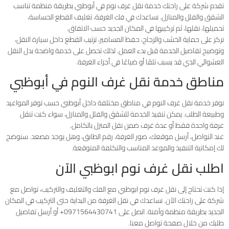
تقدم شركة على راحتك خدمة نقل غرف نوم في أبوظبي بطريقة منظمة تناسب
الشقق والفلل والمنازل. نساعدك في فك الغرفة، تغليف القطع الحساسة،
تحميلها، نقلها، ثم تركيبها في المكان الجديد حسب الاتفاق.
نركز على حماية الخشب والزجاج، حفظ المسامير، ترتيب القطع داخل سيارة النقل،
وتوضيح تفاصيل الخدمة قبل بدء العمل. لذلك تحصل على خدمة واضحة بدل النقل
العشوائي الذي قد يسبب تلفًا أو ضياعًا في أجزاء الغرفة.
مناطق خدمة نقل غرف النوم في أبوظبي
نوفر خدمة نقل غرف النوم في مناطق مختلفة داخل أبوظبي حسب توفر المواعيد
وطبيعة الطلب. يمكن تنفيذ الخدمة للشقق والفلل والمنازل، سواء كنت تنقل
غرفة واحدة فقط أو عدة غرف ضمن نقل المنزل بالكامل.
عند التواصل، أرسل موقعك، صور الغرفة، رقم الطابق، وهل يوجد مصعد. سنوضح
لك إمكانية التنفيذ والموعد المناسب والتكلفة المتوقعة.
اطلب نقل غرف نوم ابوظبي الآن
إذا كنت تحتاج إلى نقل غرف نوم ابوظبي مع الفك والتغليف والتركيب، تواصل مع
شركة على راحتك الآن. نساعدك في نقل الغرفة من البداية حتى التركيب في المكان
الجديد بطريقة منظمة وآمنة. اتصل على 0971564430741+ أو أرسل تفاصيل
طلبك من خلال صفحة تواصل معنا.