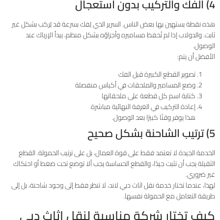
4) الفك والتركيب بدون استعجال
هذه نقطة يستهين بها بعض الناس. السرير الذي يُفك بسرعة قد يُركب بشكل غير
ثابت. والدولاب إذا لم تُحفظ مساميره وأجزاؤه بشكل منظم، يبدأ الإرباك عند
الوصول.
الأفضل أن يتم:
تصوير القطع الكبيرة قبل الفك
وضع المسامير والملحقات في أكياس منفصلة
كتابة اسم كل قطعة على ملحقاتها
إعادة التركيب في الغرفة النهائية مباشرة
هذا يوفر وقتًا كبيرًا بعد الوصول.
5) ترتيب الشاحنة بشكل صحيح
الخدمة الجيدة لا تعتمد فقط على قوة العمال، بل على ترتيب الحمولة. القطع
الثقيلة يجب أن تثبت جيدًا، والقطع الحساسة يجب ألا توضع تحت ضغط أو احتكاك
غير ضروري.
لهذا، عندما تختار خدمة نقل اثاث دبي لاند، لا تنظر فقط إلى وجود شاحنة، بل إلى
طريقة التعامل مع الحمولة نفسها.
كيف تختار شركة مناسبة لنقل اثاث دبي