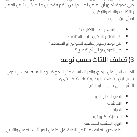
دبي عمومًا تُظهر أن العامل الحاسم ليس الرقم فقط، بل ما إذا كان يشمل العمال
والتغليف والفك والتركيب.
اسأل من البداية:
هل السعر يشمل التغليف؟
هل الفك والتركيب داخل التكلفة؟
هل توجد رسوم إضافية للطوابق أو المسافة؟
هل العرض نهائي أم تقديري؟
3) تغليف الأثاث حسب نوعه
الخشب ليس مثل الزجاج، والمراتب ليست مثل الأجهزة. لهذا التغليف يجب أن يكون
حسب نوع القطعة، لا بطريقة واحدة لكل شيء.
الأشياء التي تحتاج عناية أكبر:
الطاولات الزجاجية
الشاشات
المرايا
الأجهزة الكهربائية
الزوايا الخشبية الحساسة
كلما كان التغليف مرتبًا من البداية، قل احتمال الضرر أثناء التحميل والتنزيل.