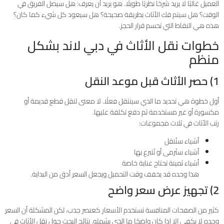
العميل غالبًا لا يريد شرحًا نظريًا طويلًا. هو يريد أن يعرف: هل سيصل الفريق في
الوقت؟ هل سيتم فك الأثاث بطريقة صحيحة؟ هل سيعود كل شيء كما كان؟
هذه هي النقاط التي تحسم قرار الحجز.
خطوات نقل الأثاث في دبي لاند بشكل
منظم
1) حصر الأثاث قبل موعد النقل
أول خطوة هي تحديد ما الذي سينتقل فعلًا. لا معنى لنقل قطع قديمة أو
مكسورة أو غير مستخدمة ثم دفع تكلفة عليها.
رتب الأثاث في ثلاث مجموعات:
أشياء ستُنقل
أشياء ستُرمى أو تُتبرع بها
أشياء ثمينة تحتاج عناية خاصة
هذا وحده قد يخفف وقت التحميل ويجعل السعر أدق من البداية.
2) تجهيز عرض سعر واضح
كثير من الصفحات المنافسة تستخدم الأسعار كعنصر جذب، لكن المشكلة أن السعر
وحده لا يكفي إلا إذا كان واضحًا ما الذي يشمله. نتائج البحث حول نقل الأثاث في