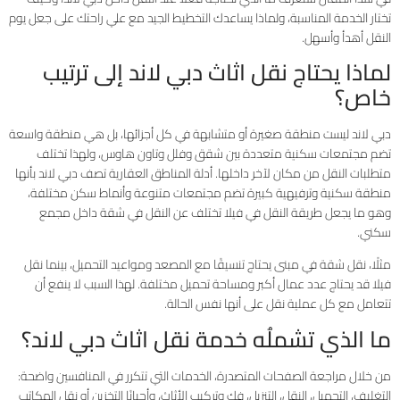
تختار الخدمة المناسبة، ولماذا يساعدك التخطيط الجيد مع علي راحتك على جعل يوم
النقل أهدأ وأسهل.
لماذا يحتاج نقل اثاث دبي لاند إلى ترتيب
خاص؟
دبي لاند ليست منطقة صغيرة أو متشابهة في كل أجزائها، بل هي منطقة واسعة
تضم مجتمعات سكنية متعددة بين شقق وفلل وتاون هاوس، ولهذا تختلف
متطلبات النقل من مكان لآخر داخلها. أدلة المناطق العقارية تصف دبي لاند بأنها
منطقة سكنية وترفيهية كبيرة تضم مجتمعات متنوعة وأنماط سكن مختلفة،
وهو ما يجعل طريقة النقل في فيلا تختلف عن النقل في شقة داخل مجمع
سكني.
مثلًا، نقل شقة في مبنى يحتاج تنسيقًا مع المصعد ومواعيد التحميل، بينما نقل
فيلا قد يحتاج عدد عمال أكبر ومساحة تحميل مختلفة. لهذا السبب لا ينفع أن
تتعامل مع كل عملية نقل على أنها نفس الحالة.
ما الذي تشملُه خدمة نقل اثاث دبي لاند؟
من خلال مراجعة الصفحات المتصدرة، الخدمات التي تتكرر في المنافسين واضحة:
التغليف، التحميل، النقل، التنزيل، فك وتركيب الأثاث، وأحيانًا التخزين أو نقل المكاتب