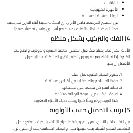
الشاشات
الأجهزة الكهربائية
الزوايا الخشبية الحساسة
في الشقق المرتفعة داخل الأبراج، أي احتكاك بسيط أثناء التنزيل قد يسبب
خدشًا أو كسرًا، لذلك التغليف هنا عنصر أساسي وليس تفصيلًا صغيرًا.
4) الفك والتركيب بشكل منظم
الأثاث الكبير غالبًا يحتاج فكًا قبل التحميل، خاصة الأسرة والدولايب والطاولات
الكبيرة. إذا تم الفك بسرعة وبدون تنظيم، تظهر المشكلة عند الوصول.
الأفضل أن يتم:
تصوير القطع الكبيرة قبل الفك
حفظ المسامير والملحقات في أكياس مستقلة
كتابة اسم كل قطعة على ملحقاتها
إعادة التركيب في الغرفة النهائية مباشرة
هذا الترتيب يوفر وقتًا كبيرًا ويمنع ضياع الأجزاء الصغيرة.
5) ترتيب التحميل حسب الأولوية
في النقل داخل الأبراج، ليس المهم فقط إخراج الأثاث، بل كيف يوضع داخل
الشاحنة. القطع الثقيلة يجب تثبيتها جيدًا، والقطع الحساسة يجب أن تبقى في