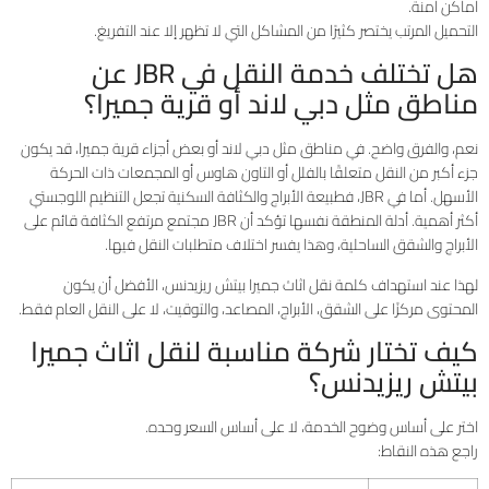
أماكن آمنة.
التحميل المرتب يختصر كثيرًا من المشاكل التي لا تظهر إلا عند التفريغ.
هل تختلف خدمة النقل في JBR عن
مناطق مثل دبي لاند أو قرية جميرا؟
نعم، والفرق واضح. في مناطق مثل دبي لاند أو بعض أجزاء قرية جميرا، قد يكون
جزء أكبر من النقل متعلقًا بالفلل أو التاون هاوس أو المجمعات ذات الحركة
الأسهل. أما في JBR، فطبيعة الأبراج والكثافة السكنية تجعل التنظيم اللوجستي
أكثر أهمية. أدلة المنطقة نفسها تؤكد أن JBR مجتمع مرتفع الكثافة قائم على
الأبراج والشقق الساحلية، وهذا يفسر اختلاف متطلبات النقل فيها.
لهذا عند استهداف كلمة نقل اثاث جميرا بيتش ريزيدنس، الأفضل أن يكون
المحتوى مركزًا على الشقق، الأبراج، المصاعد، والتوقيت، لا على النقل العام فقط.
كيف تختار شركة مناسبة لنقل اثاث جميرا
بيتش ريزيدنس؟
اختر على أساس وضوح الخدمة، لا على أساس السعر وحده.
راجع هذه النقاط: