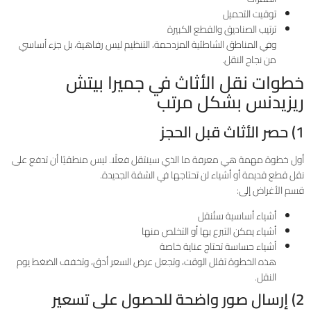
توقيت التحميل
ترتيب الصناديق والقطع الكبيرة
وفي المناطق الشاطئية المزدحمة، التنظيم ليس رفاهية، بل جزء أساسي
من نجاح النقل.
خطوات نقل الأثاث في جميرا بيتش
ريزيدنس بشكل مرتب
1) حصر الأثاث قبل الحجز
أول خطوة مهمة هي معرفة ما الذي سينتقل فعلًا. ليس منطقيًا أن تدفع على
نقل قطع قديمة أو أشياء لن تحتاجها في الشقة الجديدة.
قسم الأغراض إلى:
أشياء أساسية ستُنقل
أشياء يمكن التبرع بها أو التخلص منها
أشياء حساسة تحتاج عناية خاصة
هذه الخطوة تقلل الوقت، وتجعل عرض السعر أدق، وتخفف الضغط يوم
النقل.
2) إرسال صور واضحة للحصول على تسعير