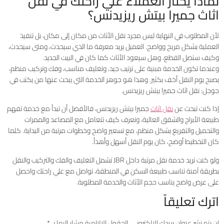
لماذا يختار العملاء علي راحتك في نقل
اثاث جميرا بيتش ريزيدنس؟
لأن المطلوب في النهاية ليس مجرد نقل الأثاث من مكان إلى مكان، بل تنفيذ
العملية بشكل مريح وواضح. العميل يريد معرفة ما الذي سيحدث، ومتى سيحدث،
وكيف ستصل القطع، وهل سيعود الأثاث كما كان في البيت الجديد.
وعندما تكون الخدمة مبنية على ترتيب جيد، وتغليف مناسب، وفك وتركيب منظم،
يصبح يوم النقل أخف بكثير. وهذا هو جوهر الخدمة التي يبحث عنها من يكتب في
جوجل: نقل اثاث جميرا بيتش ريزيدنس.
إذا كنت تبحث عن
نقل اثاث
جميرا بيتش ريزيدنس، فالأفضل أن تبدأ مع خدمة تفهم
طبيعة الأبراج والشقق العالية، وتعرف كيف تتعامل مع المصاعد والممرات
والتحميل والتفريغ بشكل منظم، مع تسعير واضح وخطوات مرتبة من البداية. كلما
كان التخطيط أوضح، كان يوم النقل أسهل وأهدأ.
ولو كنت تريد خدمة نقل مرتبة داخل JBR تشمل التغليف والفك والتركيب والنقل
بطريقة آمنة تناسب طبيعة السكن في المنطقة، تواصل مع علي راحتك واحصل
على عرض واضح يناسب حجم الأثاث والخدمة المطلوبة.
اترك تعليقاً
لن يتم نشر عنوان بريدك الإلكتروني.
الحقول الإلزامية مشار إليها بـ
*