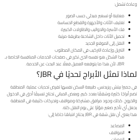
وعادة تشمل:
معاينة أو تسعير مبدئي حسب الصور
تغليف الأثاث والأجهزة والقطع الحساسة
فك الأسرة والدواليب والطاولات الكبيرة
تحميل الأثاث داخل الشاحنة بطريقة مرتبة
النقل إلى الموقع الجديد
التنزيل وإعادة التركيب في المكان المطلوب
هذا الشكل هو نفسه الذي تكرر في صفحات الخدمات المنافسة الخاصة بـ
JBR، لأن هذا ما يتوقعه العميل فعلًا عند البحث عن الخدمة.
لماذا تمثل الأبراج تحديًا في JBR؟
في جميرا بيتش ريزيدنس، طبيعة السكن نفسها تفرض تحديات عملية. المنطقة
تضم أبراجًا كثيرة وشققًا بعدد كبير، وبعض المباني تحتاج تنسيقًا أدق في الدخول
والخروج. كذلك وجود مرافق مشتركة ومواقف وتحركات كثيفة في المنطقة
يجعل أي تأخير صغير مؤثرًا على يوم النقل كله.
هذا يعني أن نقل شقة في JBR يحتاج انتباهًا خاصًا إلى:
المصاعد
المواقف
الممرات