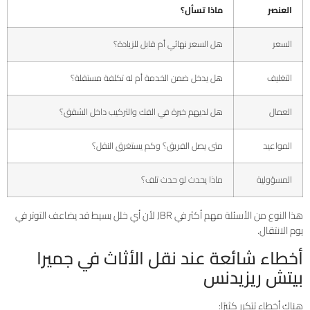
العنصر
ماذا تسأل؟
السعر
هل السعر نهائي أم قابل للزيادة؟
التغليف
هل يدخل ضمن الخدمة أم له تكلفة مستقلة؟
العمال
هل لديهم خبرة في الفك والتركيب داخل الشقق؟
المواعيد
متى يصل الفريق؟ وكم يستغرق النقل؟
المسؤولية
ماذا يحدث لو حدث تلف؟
هذا النوع من الأسئلة مهم أكثر في JBR لأن أي خلل بسيط قد يضاعف التوتر في
يوم الانتقال.
أخطاء شائعة عند نقل الأثاث في جميرا
بيتش ريزيدنس
هناك أخطاء تتكرر كثيرًا: