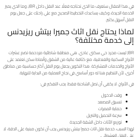
في هذا المقال ستعرف ما الذي تحتاجه فعلًا عند النقل داخل JBR، وما الذي يميز
الخدمة الجيدة، وكيف يساعدك التخطيط الصحيح مع علي راحتك على جعل يوم
النقل أسهل بكثير.
لماذا يحتاج نقل اثاث جميرا بيتش ريزيدنس
إلى خدمة مختلفة؟
JBR ليست مجرد حي سكني عادي. هي منطقة شاطئية مزدحمة تضم عشرات
الأبراج السكنية والفندقية، مع كثافة عالية من الشقق وأنماط سكن تعتمد على
الأبراج والخدمات المشتركة. هذا التكوين يجعل يوم النقل أكثر حساسية من مناطق
أخرى، لأن التنظيم هنا له دور أساسي في نجاح العملية من البداية للنهاية.
في الأبراج، لا يكفي أن تصل الشاحنة فقط. يجب التفكير في:
وقت الدخول
تنسيق المصعد
حماية الممرات
سرعة التحميل والتنزيل
توزيع الأثاث داخل الشقة الجديدة
لهذا السبب، خدمة نقل اثاث جميرا بيتش ريزيدنس يجب أن تكون مبنية على الدقة، لا
على النقل العشوائي.