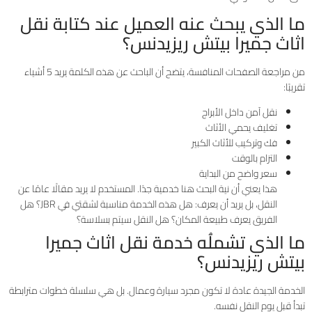
ما الذي يبحث عنه العميل عند كتابة نقل
اثاث جميرا بيتش ريزيدنس؟
من مراجعة الصفحات المنافسة، يتضح أن الباحث عن هذه الكلمة يريد 5 أشياء
تقريبًا:
نقل آمن داخل الأبراج
تغليف يحمي الأثاث
فك وتركيب للأثاث الكبير
التزام بالوقت
سعر واضح من البداية
هذا يعني أن نية البحث هنا خدمية جدًا. المستخدم لا يريد مقالًا عامًا عن
النقل، بل يريد أن يعرف: هل هذه الخدمة مناسبة لشقتي في JBR؟ هل
الفريق يعرف طبيعة المكان؟ هل النقل سيتم بسلاسة؟
ما الذي تشملُه خدمة نقل اثاث جميرا
بيتش ريزيدنس؟
الخدمة الجيدة عادة لا تكون مجرد سيارة وعمال. بل هي سلسلة خطوات مترابطة
تبدأ قبل يوم النقل نفسه.