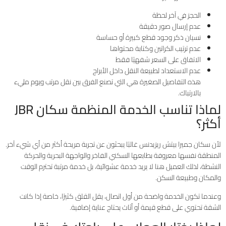
الحجز في آخر لحظة
عدم إرسال صور دقيقة
نسيان ذكر وجود قطع كبيرة أو حساسة
عدم ترتيب الكراتين وكتابة محتواها
الاتفاق على السعر شفهيًا فقط
عدم الاستعداد لطبيعة النقل داخل الأبراج
هذه التفاصيل الصغيرة هي التي تصنع الفرق بين نقل مرتب ويوم مليء
بالارتباك.
لماذا تناسب الخدمة المنظمة سكان JBR
أكثر؟
لأن سكان جميرا بيتش ريزيدنس غالبًا يبحثون عن تجربة مريحة أكثر من أي شيء آخر.
المنطقة نفسها معروفة بطابعها السكني الفاخر والواجهة البحرية والحركة
النشطة، لذلك العميل هنا لا يريد خدمة عشوائية، بل خدمة مرتبة تحترم الوقت
والمكان وطبيعة السكن.
وعندما تكون الخدمة واضحة من أول اتصال، يقل القلق كثيرًا، خاصة إذا كانت
الشقة تحتوي على قطع قيمة أو أثاث يحتاج عناية إضافية.