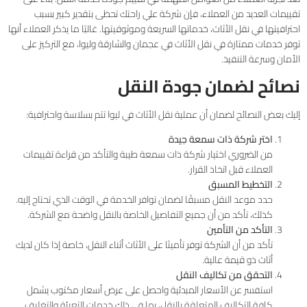
تقييمات العديد من العملاء، فإن شركة علي راحتك تحظى بتقدير كبير بسبب
احترافيتها في نقل الأثاث، خدماتها السريعة وموثوقيتها. غالبًا ما يذكر العملاء أنها
توفر خدمات ممتازة في نقل الأثاث في عجمان والشارقة وليوا، مع التركيز على
الأمان وسرعة التنفيذ.
نصائح لضمان جودة النقل
إليك بعض النصائح لضمان أن عملية نقل الأثاث في ليوا تتم بسلاسة واحترافية:
اختر شركة ذات سمعة جيدة
من الضروري اختيار شركة ذات سمعة طيبة والتأكد من قراءة تقييمات
العملاء قبل اتخاذ القرار.
التخطيط المسبق
حدد موعد النقل مسبقًا لضمان توافر الخدمة في الوقت الذي تحتاج إليه.
كذلك، تأكد من أن جميع التفاصيل الخاصة بالنقل واضحة مع الشركة.
التأكد من التأمين
تأكد من أن الشركة توفر تأمينًا على الأثاث أثناء النقل، خاصة إذا كان لديك
أثاث ذو قيمة عالية.
التحقق من تكاليف النقل
استفسر عن الأسعار المبدئية واحصل على عرض أسعار مكتوب يشمل
كافة التكاليف المتعلقة بالنقل، بما في ذلك خدمات التعبئة والتغليف