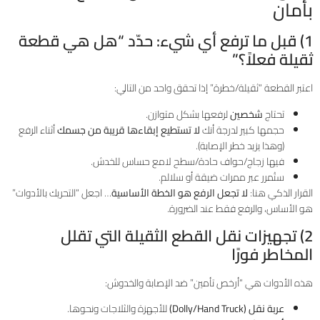
بأمان
1) قبل ما ترفع أي شيء: حدّد “هل هي قطعة
ثقيلة فعلاً؟”
اعتبر القطعة “ثقيلة/خطرة” إذا تحقق واحد من التالي:
تحتاج
شخصين
لرفعها بشكل متوازن.
حجمها كبير لدرجة أنك
لا تستطيع إبقاءها قريبة من جسمك
أثناء الرفع
(وهذا يزيد خطر الإصابة).
فيها زجاج/حواف حادة/سطح لامع حساس للخدش.
ستُمرر عبر ممرات ضيقة أو سلالم.
القرار الذكي هنا:
لا تجعل الرفع هو الخطة الأساسية
… اجعل “التحريك بالأدوات”
هو الأساس، والرفع فقط عند الضرورة.
2) تجهيزات نقل القطع الثقيلة التي تقلل
المخاطر فورًا
هذه الأدوات هي “أرخص تأمين” ضد الإصابة والخدوش:
عربة نقل (Dolly/Hand Truck)
للأجهزة والثلاجات ونحوها.