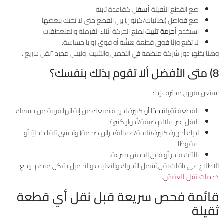
ضع القطع الثقيلة
أسفل
كقاعدة ثابتة.
ضع فواصل (بطانيات/كرتون) بين القطع حتى لا تحتك ببعضها.
استخدم
أحزمة تثبيت
لمنع الحركة أثناء الفرملة والمنعطفات.
لا تضع وزنًا فوق قطعة هشّة أو فوق زوايا حساسة.
وهنا يظهر دور شركة منظمة في التحميل والتثبيت، وليس مجرد “نقل سريع”.
8) متى الأفضل ألا تقوم بذلك بنفسك؟
استعن بفريق محترف إذا:
القطعة
ثقيلة جدًا
أو كبيرة لدرجة تمنعك من إبقائها قريبة من جسمك.
النقل عبر سلالم ضيقة/أدوار كثيرة.
لديك أجهزة كبيرة (ثلاجة/غسالة/خزائن ضخمة) وتخشى تلفًا داخليًا أو
سقوطًا.
الأثاث فاخر أو قابل للخدش بسرعة.
للاطلاع على باقات نقل تشمل التحريك والتغليف والتحميل بشكل منظم، راجع
خدمات نقل العفش
.
قائمة فحص سريعة قبل نقل أي قطعة
ثقيلة