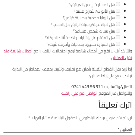
هل المسار خالٍ من العوائق؟
هل الأبواب/الأدراج مثبتة؟
هل الزوايا محمية ببطانية/كرتون؟
هل لديك عربة/وسيلة انزلاق بدل السحب؟
هل هناك شخص مساعد؟
هل اتفقتم على إشارات واضحة أثناء الحركة؟
هل السيارة مجهزة ببطانيات وأحزمة تثبيت؟
وللتأكد أنك لا تقع في أخطاء شائعة ترفع احتمالات التلف، راجع
أخطاء شائعة عند
نقل العفش
.
إذا تريد نقل القطع الثقيلة بأمان مع تغليف وتثبيت يخفف المخاطر من البداية،
تواصل مع
علي راحتك
الآن:
اتصال/واتساب:
+971 56 443 0741
وللتواصل عبر الموقع:
تواصل مع علي راحتك
اترك تعليقاً
لن يتم نشر عنوان بريدك الإلكتروني.
الحقول الإلزامية مشار إليها بـ
*
التعليق
*