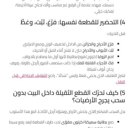
جسمك، فهذه علامة أن الرفع غير مناسب وأنك تحتاج عربة/أحزمة/
تفكيك جزئي.
4) التحضير للقطعة نفسها: فرّغ، ثبّت، وغطِّ
قبل التحريك:
فرّغ الأدراج والخزائن
من الداخل لتخفيف الوزن ومنع الانزلاق.
ثبّت الأبواب والأدراج
حتى لا تفتح أثناء الميل أو التحريك.
احمِ الزوايا
(كرتون/فوم/بطانية) لأنها أول ما يصطدم بالحواف.
فكّ الأجزاء القابلة للفك
إذا كانت ستصعب المرور (أرجل طاولة، رفوف
زجاج، أبواب ثقيلة).
لشرح التغليف الذي يحمي فعلاً وليس “شكلًا”، راجع
التغليف الاحترافي قبل
النقل
.
5) كيف تحرّك القطع الثقيلة داخل البيت بدون
سحب يجرح الأرضيات؟
بدل السحب المباشر (الذي يخدش الأرض ويشوّه أرجل الأثاث)، اتبع هذا الأسلوب:
ضع
بطانية سميكة/كرتون مقوّى
تحت طرف القطعة (بعد رفع بسيط