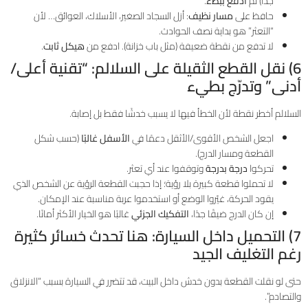
جدًا) ثم
ادفع ببطء
.
حافظ على
مسار نظيف
: أزل السجاد الصغير، الأسلاك، العوائق… لأن
“التعثر” هو بداية نصف الحوادث.
لا تدفع من نقطة ضعيفة (مثل باب خزانة). ادفع من
هيكل ثابت
.
6) نقل القطع الثقيلة على السلالم: “تقنية أعلى/
أدنى” وتدرّج بطيء
السلالم أخطر نقطة لأن الخطأ فيها لا يسبب خدشًا فقط بل إصابة.
اجعل الشخص الأقوى/الأثقل دعمًا في
الأسفل غالبًا
(حسب شكل
القطعة ومسار الدرج).
تحركوا
درجة بدرجة
وتوقفوا عند أي تعثر.
لا تحملوا قطعة كبيرة بلا رؤية؛ إذا حجبت القطعة الرؤية عن الشخص الذي
يقود الحركة، غيّروا الوضع أو استخدموا عربة مناسبة عند الإمكان.
إن كان الدرج ضيقًا جدًا،
التفكيك الجزئي
غالبًا هو الخيار الأكثر أمانًا.
7) التحميل داخل السيارة: هنا تحدث خسائر كثيرة
رغم التغليف الجيد
حتى لو نقلت القطعة بدون خدش داخل البيت، قد تتضرر في السيارة بسبب “الانزلاق
والتصادم”.