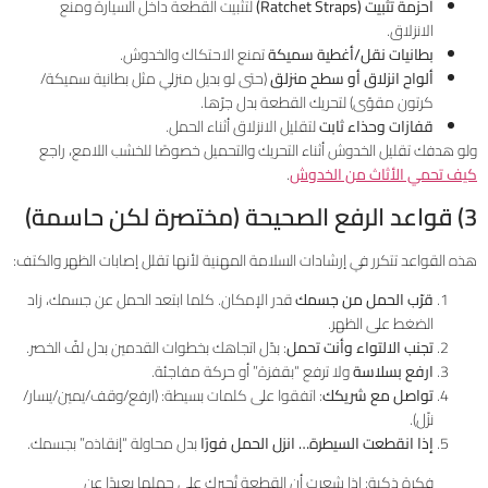
أحزمة تثبيت (Ratchet Straps)
لتثبيت القطعة داخل السيارة ومنع
الانزلاق.
بطانيات نقل/أغطية سميكة
تمنع الاحتكاك والخدوش.
ألواح انزلاق أو سطح منزلق
(حتى لو بديل منزلي مثل بطانية سميكة/
كرتون مقوّى) لتحريك القطعة بدل جرّها.
قفازات وحذاء ثابت
لتقليل الانزلاق أثناء الحمل.
ولو هدفك تقليل الخدوش أثناء التحريك والتحميل خصوصًا للخشب اللامع، راجع
كيف تحمي الأثاث من الخدوش
.
3) قواعد الرفع الصحيحة (مختصرة لكن حاسمة)
هذه القواعد تتكرر في إرشادات السلامة المهنية لأنها تقلل إصابات الظهر والكتف:
قرّب الحمل من جسمك
قدر الإمكان. كلما ابتعد الحمل عن جسمك، زاد
الضغط على الظهر.
تجنب الالتواء وأنت تحمل
: بدّل اتجاهك بخطوات القدمين بدل لفّ الخصر.
ارفع بسلاسة
ولا ترفع “بقفزة” أو حركة مفاجئة.
تواصل مع شريكك
: اتفقوا على كلمات بسيطة: (ارفع/وقف/يمين/يسار/
نزّل).
إذا انقطعت السيطرة… انزل الحمل فورًا
بدل محاولة “إنقاذه” بجسمك.
فكرة ذكية: إذا شعرت أن القطعة تُجبرك على حملها بعيدًا عن